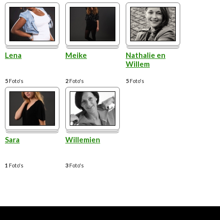
Lena
Meike
Nathalie en
Willem
5
Foto's
2
Foto's
5
Foto's
Sara
Willemien
1
Foto's
3
Foto's