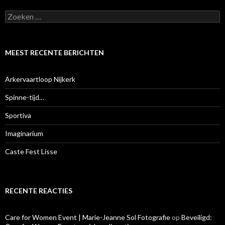
Z
o
e
k
e
MEEST RECENTE BERICHTEN
n
n
a
Arkervaartloop Nijkerk
a
r
Spinne-tijd…
:
Sportiva
Imaginarium
Caste Fest Lisse
RECENTE REACTIES
Care for Women Event | Marie-Jeanne Sol Fotografie
op
Beveiligd: