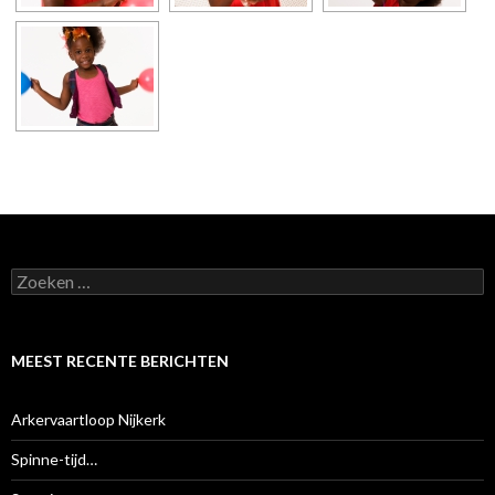
Z
o
e
k
e
MEEST RECENTE BERICHTEN
n
n
a
Arkervaartloop Nijkerk
a
r
Spinne-tijd…
: