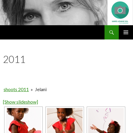
Zoeken
Marie-Jeanne Sol Fotografie
NAAR
PRIMAI
DE
MENU
INHOUD
2011
SPRINGEN
shoots 2011
»
Jelani
[Show slideshow]