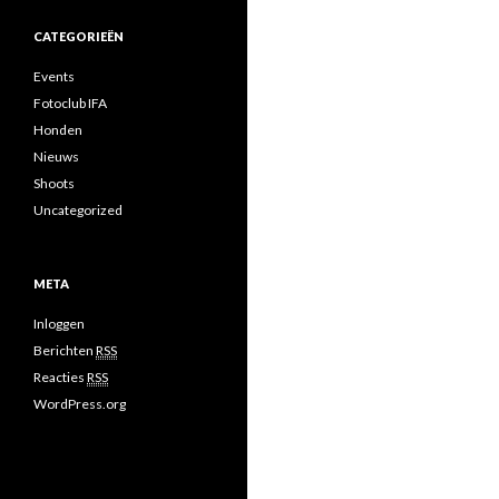
CATEGORIEËN
Events
Fotoclub IFA
Honden
Nieuws
Shoots
Uncategorized
META
Inloggen
Berichten
RSS
Reacties
RSS
WordPress.org