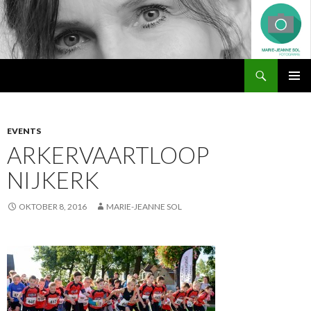
Zoeken
Marie-Jeanne Sol Fotografie
NAAR
PRIMAI
DE
MENU
INHOUD
SPRINGEN
EVENTS
ARKERVAARTLOOP
NIJKERK
OKTOBER 8, 2016
MARIE-JEANNE SOL