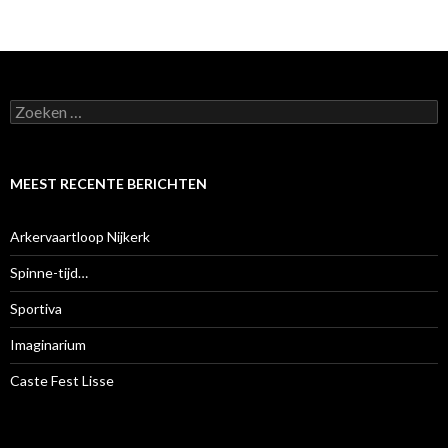
Bericht
navigatie
Z
o
e
k
e
MEEST RECENTE BERICHTEN
n
n
a
Arkervaartloop Nijkerk
a
r
Spinne-tijd…
:
Sportiva
Imaginarium
Caste Fest Lisse