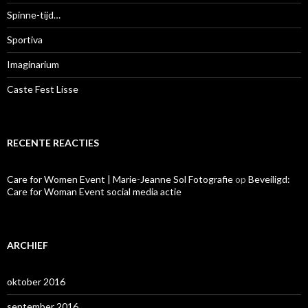
a
r
Spinne-tijd…
:
Sportiva
Imaginarium
Caste Fest Lisse
RECENTE REACTIES
Care for Women Event | Marie-Jeanne Sol Fotografie
op
Beveiligd:
Care for Woman Event social media actie
ARCHIEF
oktober 2016
september 2016