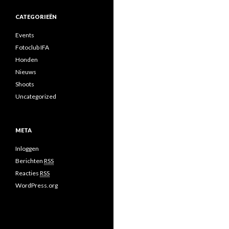
CATEGORIEËN
Events
Fotoclub IFA
Honden
Nieuws
Shoots
Uncategorized
META
Inloggen
Berichten
RSS
Reacties
RSS
WordPress.org