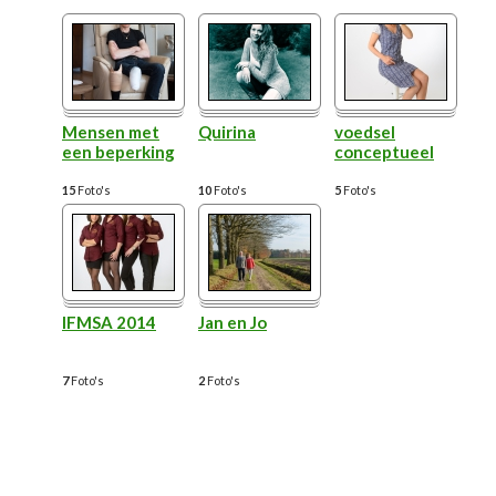
Mensen met
Quirina
voedsel
een beperking
conceptueel
15
Foto's
10
Foto's
5
Foto's
IFMSA 2014
Jan en Jo
7
Foto's
2
Foto's