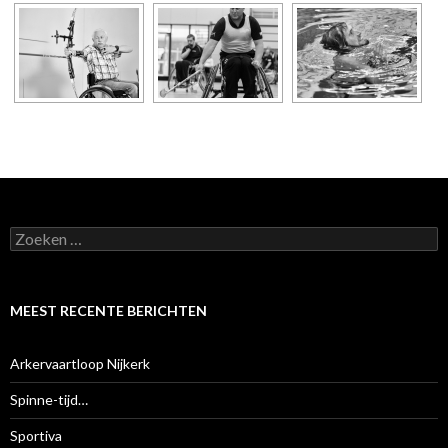
Z
o
e
k
e
MEEST RECENTE BERICHTEN
n
n
a
Arkervaartloop Nijkerk
a
r
Spinne-tijd…
:
Sportiva