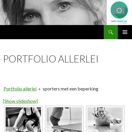
Zoeken
Marie-Jeanne Sol Fotografie
NAAR
PRIMAI
DE
MENU
INHOUD
PORTFOLIO ALLERLEI
SPRINGEN
Portfolio allerlei
»
sporters met een beperking
[Show slideshow]