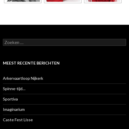
Z
o
e
k
e
MEEST RECENTE BERICHTEN
n
n
a
Arkervaartloop Nijkerk
a
r
Spinne-tijd…
:
Sportiva
Imaginarium
Caste Fest Lisse