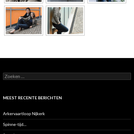
Z
o
e
k
e
MEEST RECENTE BERICHTEN
n
n
a
Arkervaartloop Nijkerk
a
r
Spinne-tijd…
: