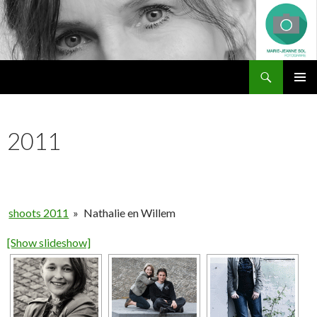
Zoeken
Marie-Jeanne Sol Fotografie
NAAR
PRIMAI
DE
MENU
INHOUD
2011
SPRINGEN
shoots 2011
»
Nathalie en Willem
[Show slideshow]