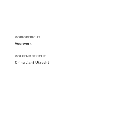
VORIG BERICHT
Berichtnavigatie
Vuurwerk
VOLGEND BERICHT
China Light Utrecht