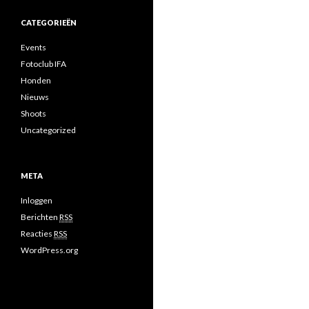
CATEGORIEËN
Events
Fotoclub IFA
Honden
Nieuws
Shoots
Uncategorized
META
Inloggen
Berichten
RSS
Reacties
RSS
WordPress.org