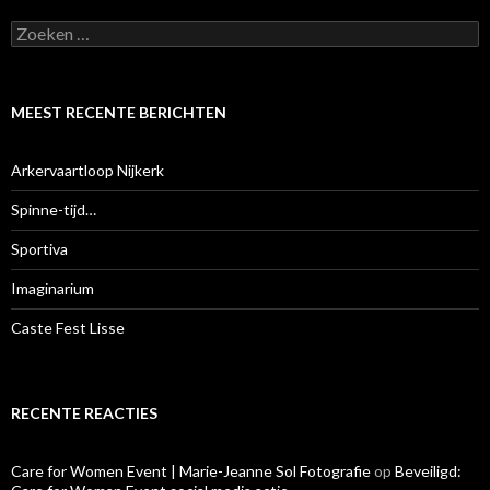
Z
o
e
k
e
MEEST RECENTE BERICHTEN
n
n
a
Arkervaartloop Nijkerk
a
r
Spinne-tijd…
:
Sportiva
Imaginarium
Caste Fest Lisse
RECENTE REACTIES
Care for Women Event | Marie-Jeanne Sol Fotografie
op
Beveiligd: