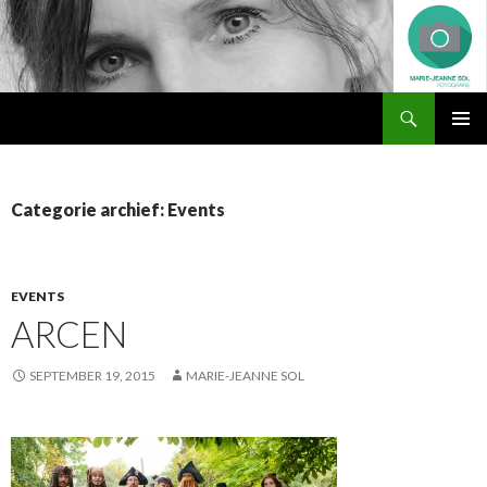
Zoeken
Marie-Jeanne Sol Fotografie
NAAR
PRIMAI
DE
MENU
INHOUD
SPRINGEN
Categorie archief: Events
EVENTS
ARCEN
SEPTEMBER 19, 2015
MARIE-JEANNE SOL